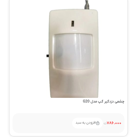
چشمی دزدگیر گپ مدل G20
افزودن به سبد
786.000