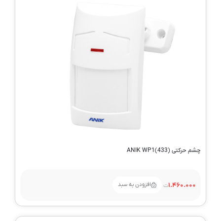
چشم حرکتی ANIK WP1(433)
افزودن به سبد
1.460.000