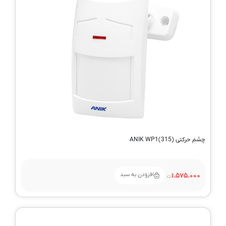
GAP-G25
Filter by محصول نحوه اتصال
بی سیم
Filter by محصول فرکانس
315 مگاهرتز
433 مگاهرتز
چشم حرکتی ANIK WP1(315)
افزودن به سبد
1.575.000