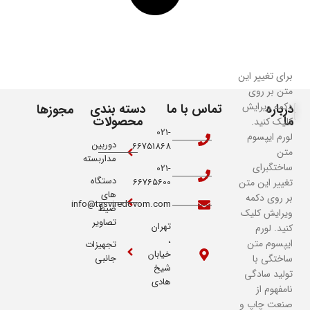
برای تغییر این
متن بر روی
دکمه ویرایش
درباره
تماس با ما
دسته بندی
مجوزها
ما
محصولات
کلیک کنید.
021-
لورم ایپسوم
دوربین
66751868
متن
مداربسته
ساختگبرای
021-
دستگاه
تغییر این متن
66765600
های
بر روی دکمه
info@tasviredovom.com
ضیط
ویرایش کلیک
تصاویر
تهران
کنید. لورم
،
ایپسوم متن
تجهیزات
خیابان
ساختگی با
جانبی
شیخ
تولید سادگی
هادی
نامفهوم از
صنعت چاپ و