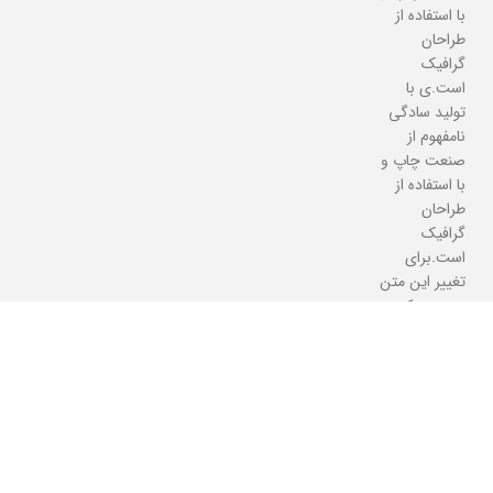
با استفاده از
طراحان
گرافیک
است.ی با
تولید سادگی
نامفهوم از
صنعت چاپ و
با استفاده از
طراحان
گرافیک
است.برای
تغییر این متن
بر روی دکمه
ویرایش کلیک
کنید. لورم
ایپسوم متن
ساختگی با
تولید سادگی
نامفهوم از
صنعت چاپ و