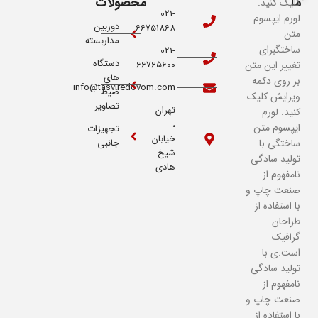
ما
محصولات
کلیک کنید.
021-
لورم ایپسوم
دوربین
66751868
متن
مداربسته
ساختگبرای
021-
دستگاه
تغییر این متن
66765600
های
بر روی دکمه
info@tasviredovom.com
ضیط
ویرایش کلیک
تصاویر
تهران
کنید. لورم
،
ایپسوم متن
تجهیزات
خیابان
ساختگی با
جانبی
شیخ
تولید سادگی
هادی
نامفهوم از
صنعت چاپ و
با استفاده از
طراحان
گرافیک
است.ی با
تولید سادگی
نامفهوم از
صنعت چاپ و
با استفاده از