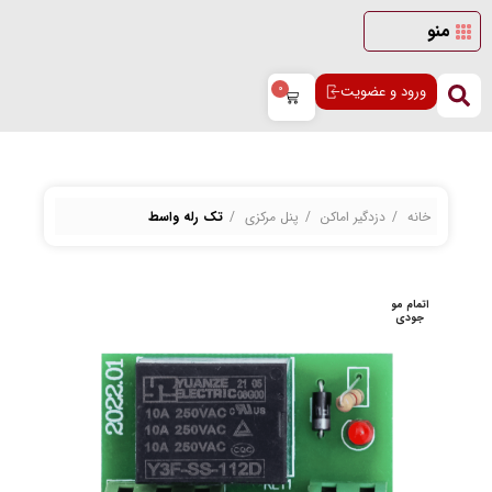
منو
ورود و عضویت
0
خانه
دزدگیر اماکن
پنل مرکزی
تک رله واسط
اتمام مو
اتمام مو
جودی
جودی