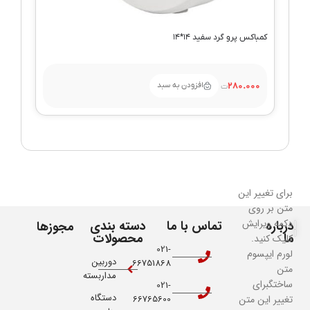
کمباکس پرو گرد سفید ۱۴*۱۴
افزودن به سبد
280.000
برای تغییر این
متن بر روی
دکمه ویرایش
درباره
تماس با ما
دسته بندی
مجوزها
ما
محصولات
کلیک کنید.
021-
لورم ایپسوم
دوربین
66751868
متن
مداربسته
ساختگبرای
021-
دستگاه
تغییر این متن
66765600