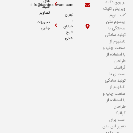
های
بر روی دکمه
info@tasviredovom.com
ضیط
ویرایش کلیک
تصاویر
تهران
کنید. لورم
،
ایپسوم متن
تجهیزات
خیابان
ساختگی با
جانبی
شیخ
تولید سادگی
هادی
نامفهوم از
صنعت چاپ و
با استفاده از
طراحان
گرافیک
است.ی با
تولید سادگی
نامفهوم از
صنعت چاپ و
با استفاده از
طراحان
گرافیک
است.برای
تغییر این متن
بر روی دکمه