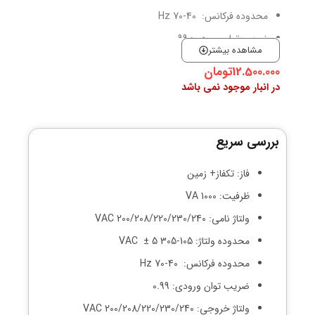
محدوده فرکانس: 40-70 Hz
ضریب توان ورودی: 0.99
مشاهده بیشتر
ولتاژ خروجی: 200/208/220/230/240 VAC
12.500.000
تومان
ضریب توان: 0.8
در انبار موجود نمی باشد
ابعاد مدل استاندارد: 380*438*88
سطح نویز: کمتر از 50 db در یک متر
بررسی سریع
فاز: تکفاز+ زمین
ظرفیت: 1000 VA
ولتاژ نامی: 200/208/220/230/240 VAC
محدوده ولتاژ: 105-305 VAC ± 5
محدوده فرکانس: 40-70 Hz
ضریب توان ورودی: 0.99
ولتاژ خروجی: 200/208/220/230/240 VAC