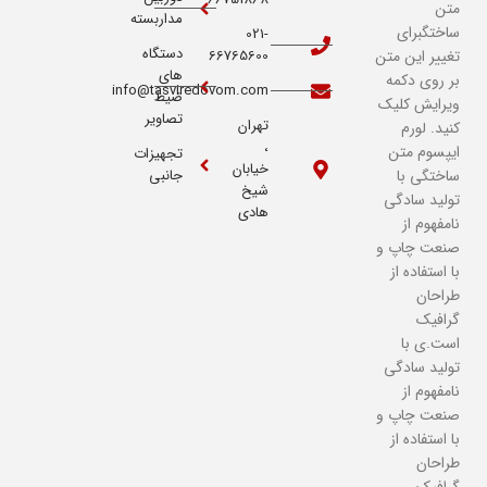
متن
مداربسته
ساختگبرای
021-
دستگاه
تغییر این متن
66765600
های
بر روی دکمه
info@tasviredovom.com
ضیط
ویرایش کلیک
تصاویر
تهران
کنید. لورم
،
ایپسوم متن
تجهیزات
خیابان
ساختگی با
جانبی
شیخ
تولید سادگی
هادی
نامفهوم از
صنعت چاپ و
با استفاده از
طراحان
گرافیک
است.ی با
تولید سادگی
نامفهوم از
صنعت چاپ و
با استفاده از
طراحان
گرافیک