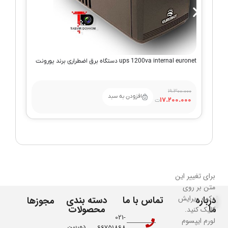
000
00
ups 1200va internal euronet دستگاه برق اضطراری برند یورونت
19.300.000
افزودن به سبد
17.200.000
برای تغییر این
متن بر روی
دکمه ویرایش
درباره
تماس با ما
دسته بندی
مجوزها
ما
محصولات
کلیک کنید.
021-
لورم ایپسوم
دوربین
66751868