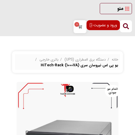
منو
ورود و عضویت
0
خانه
دستگاه برق اضطراری (UPS)
باتری خارجی
یو پی اس نیروسان سری HiTech-Rack (1000VA)
اتمام مو
اتمام مو
جودی
جودی