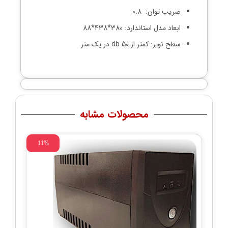
ضریب توان: 0.8
ابعاد مدل استاندارد: 380*438*88
سطح نویز: کمتر از 50 db در یک متر
محصولات مشابه
11%
برق اضطر