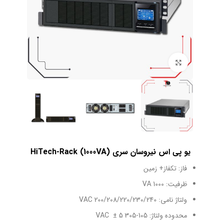
بزرگنمایی تصویر
یو پی اس نیروسان سری HiTech-Rack (1000VA)
فاز: تکفاز+ زمین
ظرفیت: 1000 VA
ولتاژ نامی: 200/208/220/230/240 VAC
محدوده ولتاژ: 105-305 VAC ± 5