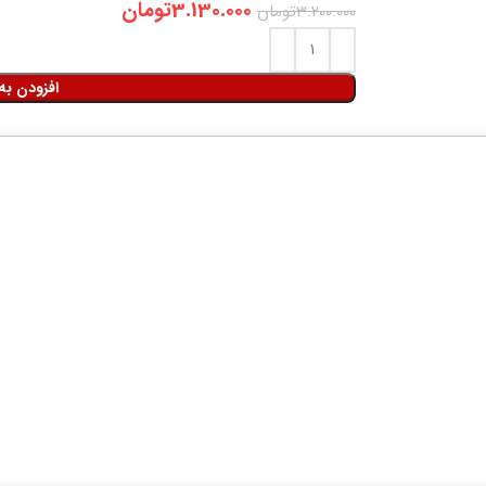
3.130.000
تومان
3.200.000
تومان
افزودن به