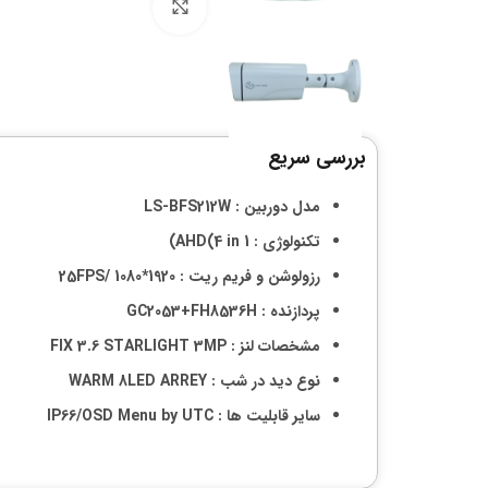
بزرگنمایی تصویر
بررسی سریع
مدل دوربین : LS-BFS212W
تکنولوژی : AHD(4 in 1)
رزولوشن و فریم ریت : 1920*1080 /25FPS
پردازنده : GC2053+FH8536H
مشخصات لنز : FIX 3.6 STARLIGHT 3MP
نوع دید در شب : WARM 8LED ARREY
سایر قابلیت ها : IP66/OSD Menu by UTC