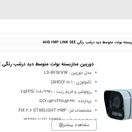
ته بولت متوسط دید درشب رنگی AHD 2MP LINK SEE
دوربین مداربسته بولت متوسط دید درشب رنگی AHD 2MP LINK SEE
مدل دوربین : LS-BFS212W
تکنولوژی : AHD(4 in 1)
رزولوشن و فریم ریت : 1920*1080 /25FPS
پردازنده : GC2053+FH8536H
مشخصات لنز : FIX 3.6 STARLIGHT 3MP
نوع دید در شب : WARM 8LED ARREY
مشاهده بیشتر
سایر قابلیت ها : IP66/OSD Menu by UTC