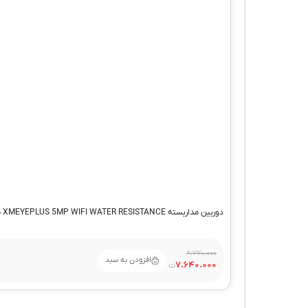
دوربین مداربسته XMEYEPLUS 5MP WIFI WATER RESISTANCE مدل SKY
8.770.000
افزودن به سبد
7.640.000